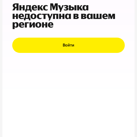
Яндекс Музыка
недоступна в вашем
регионе
Войти