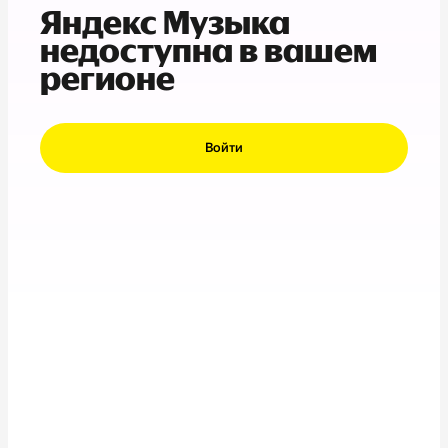
Яндекс Музыка
недоступна в вашем
регионе
Войти