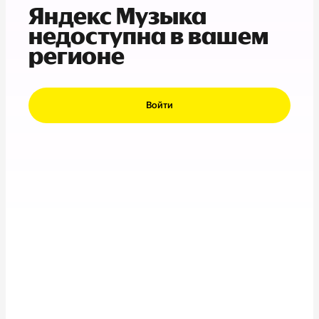
Яндекс Музыка
недоступна в вашем
регионе
Войти