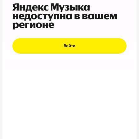
Яндекс Музыка
недоступна в вашем
регионе
Войти