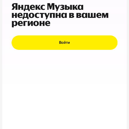
Яндекс Музыка
недоступна в вашем
регионе
Войти