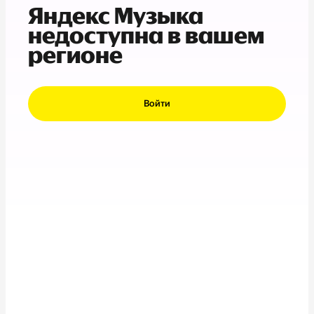
Яндекс Музыка
недоступна в вашем
регионе
Войти