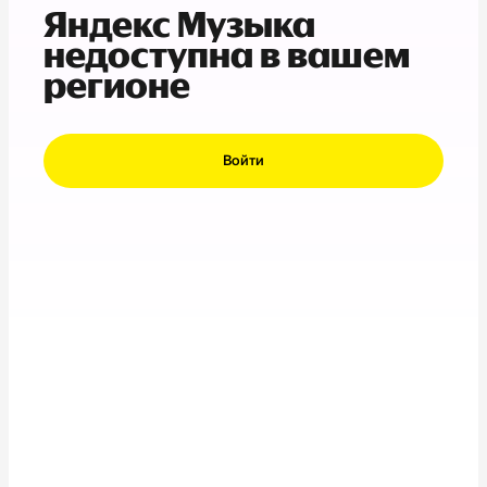
Яндекс Музыка
недоступна в вашем
регионе
Войти