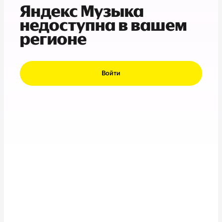
Яндекс Музыка
недоступна в вашем
регионе
Войти