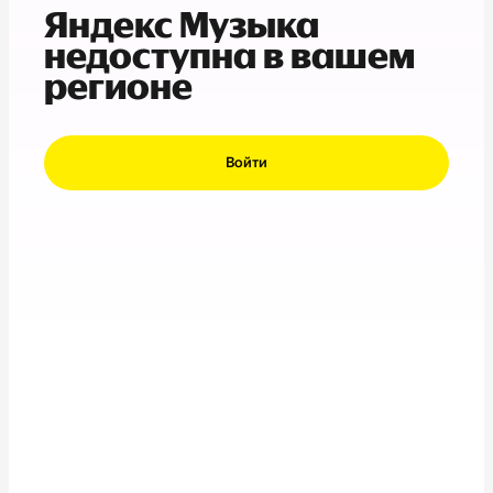
Яндекс Музыка
недоступна в вашем
регионе
Войти