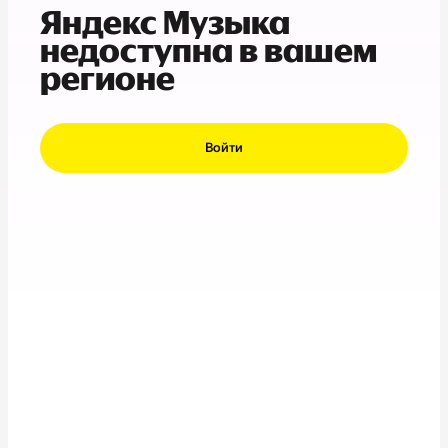
Яндекс Музыка
недоступна в вашем
регионе
Войти