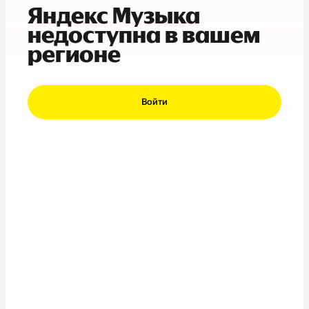
Яндекс Музыка
недоступна в вашем
регионе
Войти