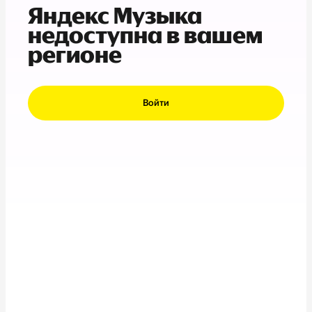
Яндекс Музыка
недоступна в вашем
регионе
Войти