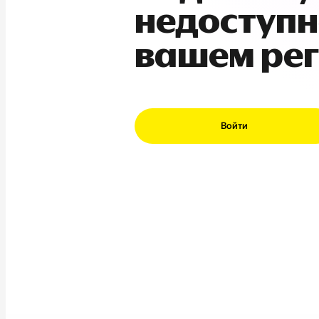
недоступн
вашем ре
Войти