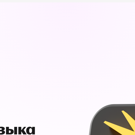
узыка