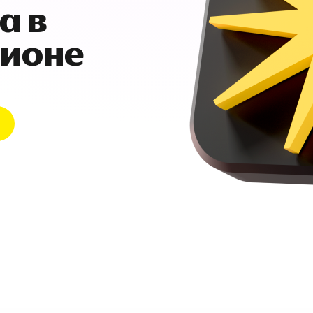
а в
гионе