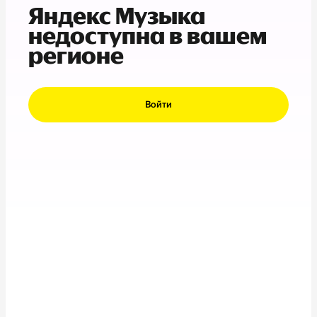
Яндекс Музыка
недоступна в вашем
регионе
Войти