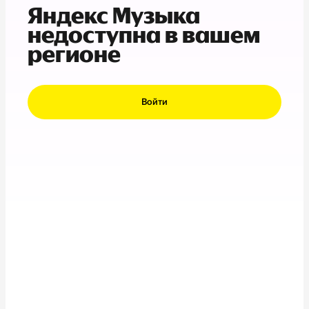
Яндекс Музыка
недоступна в вашем
регионе
Войти