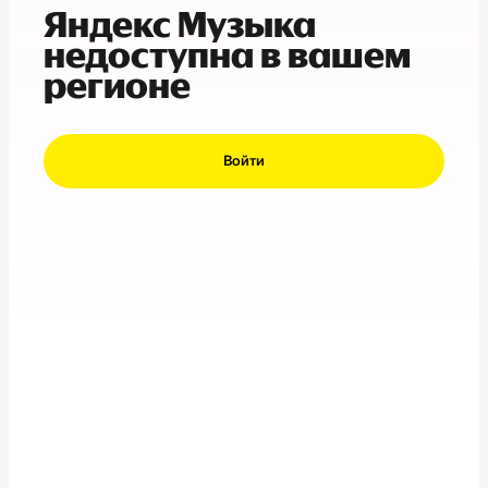
Яндекс Музыка
недоступна в вашем
регионе
Войти