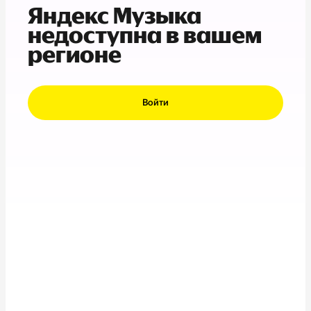
Яндекс Музыка
недоступна в вашем
регионе
Войти