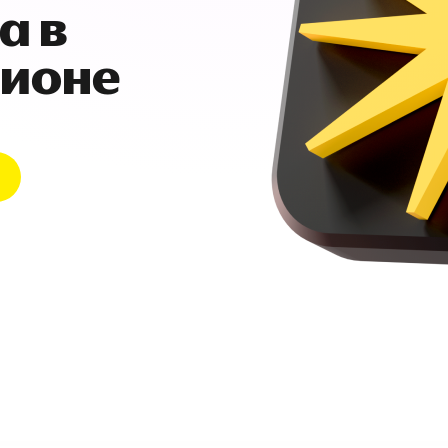
а в
гионе