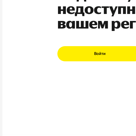
недоступн
вашем ре
Войти