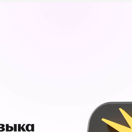
узыка