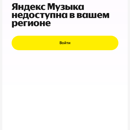
Яндекс Музыка
недоступна в вашем
регионе
Войти