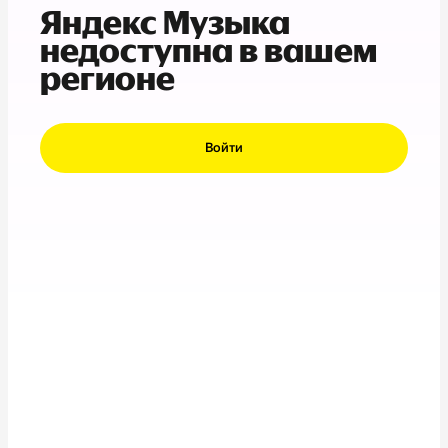
Яндекс Музыка
недоступна в вашем
регионе
Войти