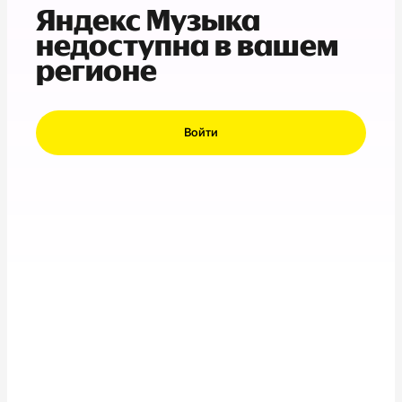
Яндекс Музыка
недоступна в вашем
регионе
Войти