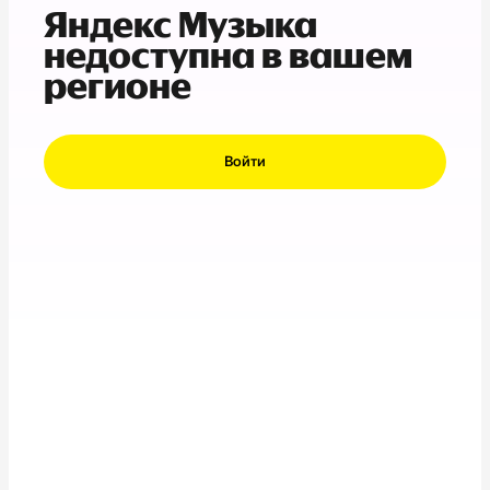
Яндекс Музыка
недоступна в вашем
регионе
Войти