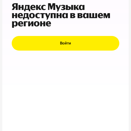
Яндекс Музыка
недоступна в вашем
регионе
Войти