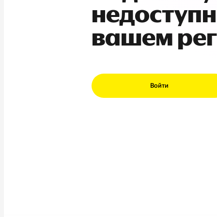
недоступн
вашем ре
Войти