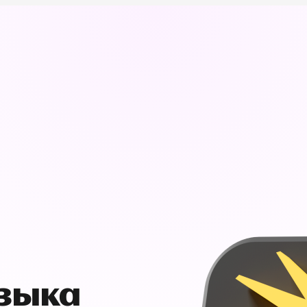
узыка