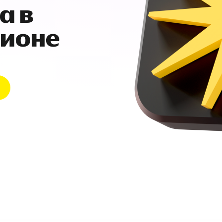
а в
гионе