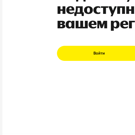
недоступн
вашем ре
Войти