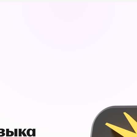
узыка