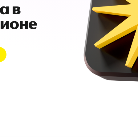
а в
гионе