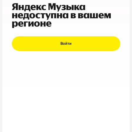
Яндекс Музыка
недоступна в вашем
регионе
Войти