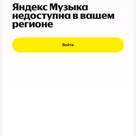
Яндекс Музыка
недоступна в вашем
регионе
Войти