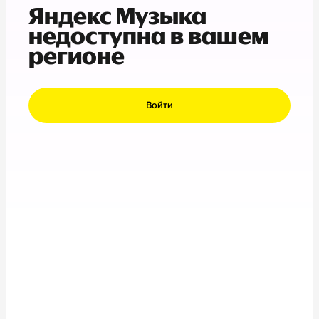
Яндекс Музыка
недоступна в вашем
регионе
Войти