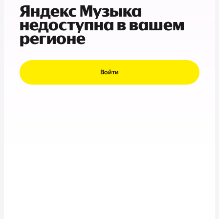
Яндекс Музыка
недоступна в вашем
регионе
Войти