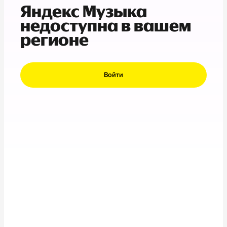
Яндекс Музыка
недоступна в вашем
регионе
Войти