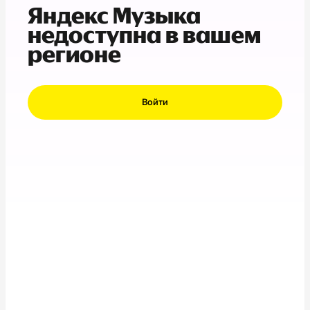
Яндекс Музыка
недоступна в вашем
регионе
Войти