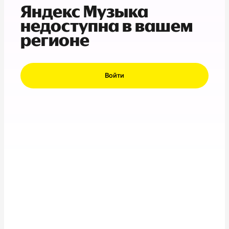
Яндекс Музыка
недоступна в вашем
регионе
Войти