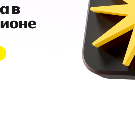
а в
гионе