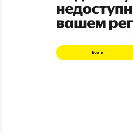
недоступн
вашем ре
Войти