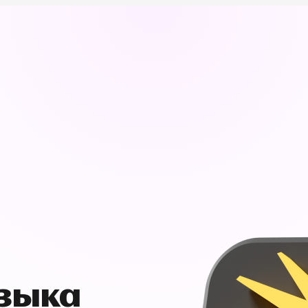
узыка