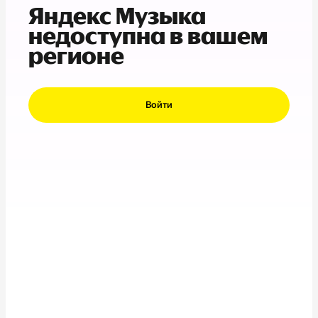
Яндекс Музыка
недоступна в вашем
регионе
Войти