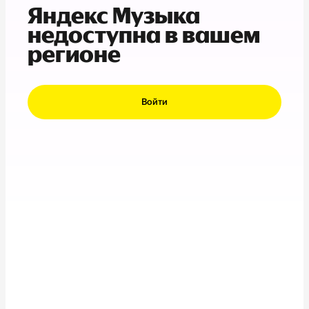
Яндекс Музыка
недоступна в вашем
регионе
Войти