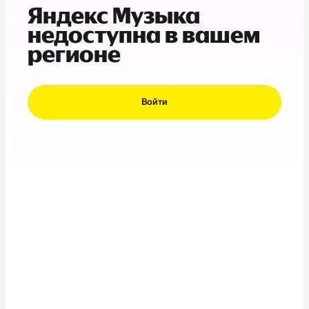
Яндекс Музыка
недоступна в вашем
регионе
Войти