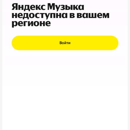
Яндекс Музыка
недоступна в вашем
регионе
Войти