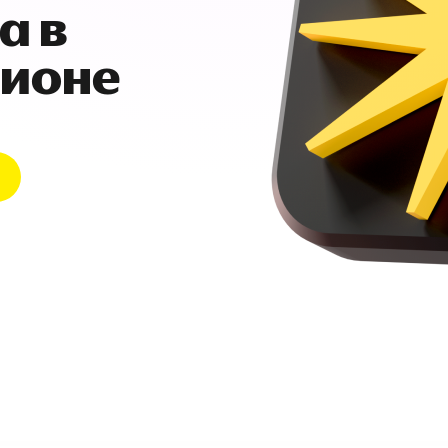
а в
гионе