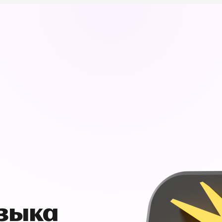
узыка