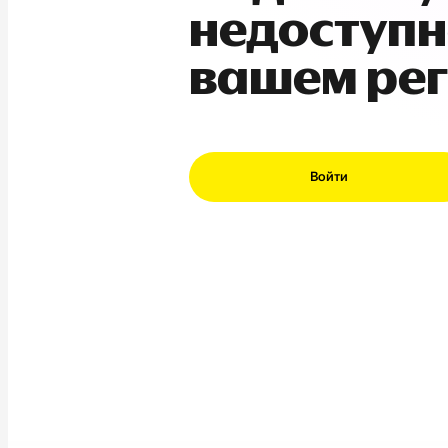
недоступн
вашем ре
Войти