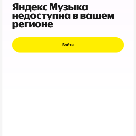
Яндекс Музыка
недоступна в вашем
регионе
Войти