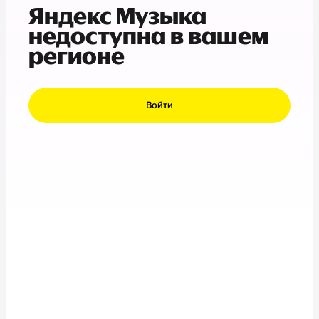
Яндекс Музыка
недоступна в вашем
регионе
Войти