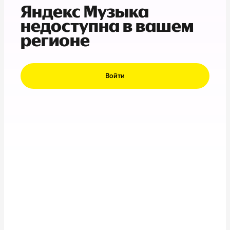
Яндекс Музыка
недоступна в вашем
регионе
Войти