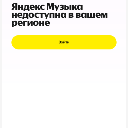
Яндекс Музыка
недоступна в вашем
регионе
Войти