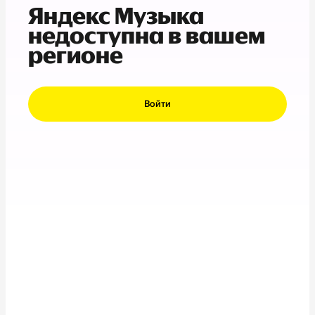
Яндекс Музыка
недоступна в вашем
регионе
Войти