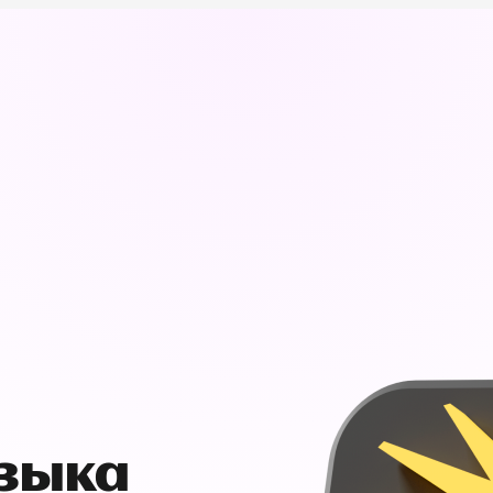
узыка