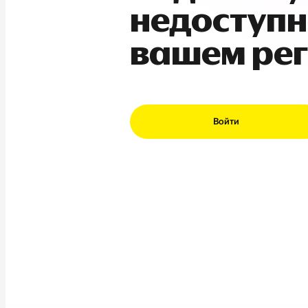
недоступн
вашем ре
Войти