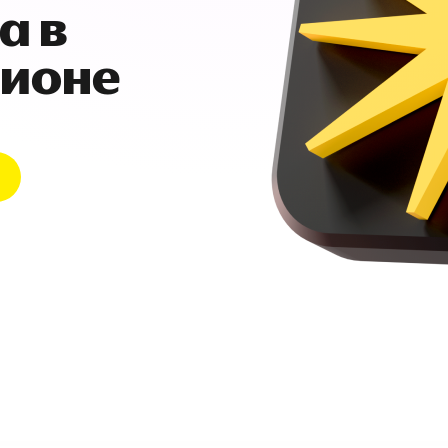
а в
гионе