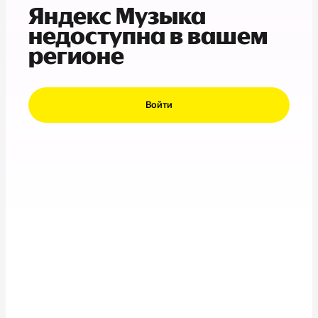
Яндекс Музыка
недоступна в вашем
регионе
Войти