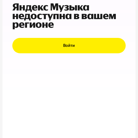
Яндекс Музыка
недоступна в вашем
регионе
Войти