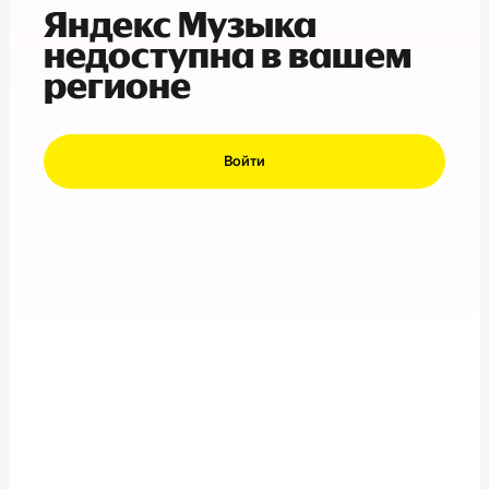
Яндекс Музыка
недоступна в вашем
регионе
Войти