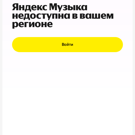
Яндекс Музыка
недоступна в вашем
регионе
Войти