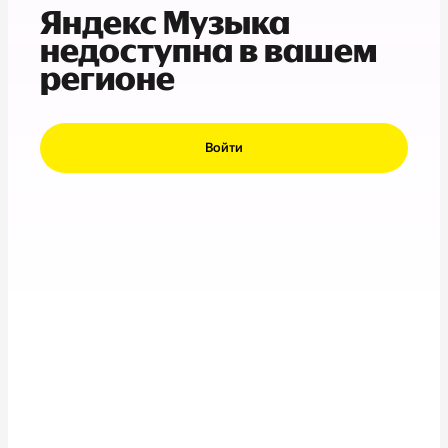
Яндекс Музыка
недоступна в вашем
регионе
Войти