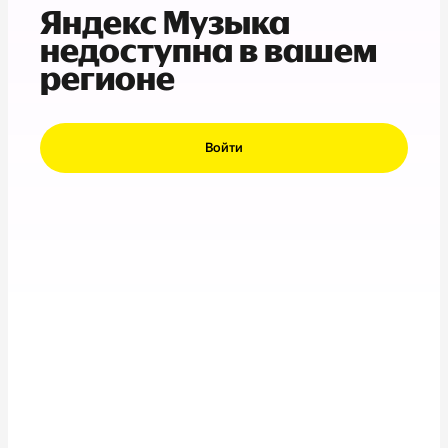
Яндекс Музыка
недоступна в вашем
регионе
Войти